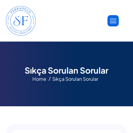
S
ı
k
ç
a
S
o
r
u
l
a
n
S
o
r
u
l
a
r
Home
Sıkça Sorulan Sorular