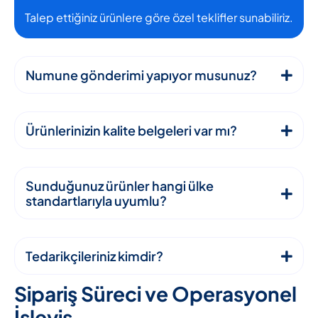
Talep ettiğiniz ürünlere göre özel teklifler sunabiliriz.
Numune gönderimi yapıyor musunuz?
Ürünlerinizin kalite belgeleri var mı?
Sunduğunuz ürünler hangi ülke
standartlarıyla uyumlu?
Tedarikçileriniz kimdir?
S
i
p
a
r
i
ş
S
ü
r
e
c
i
v
e
O
p
e
r
a
s
y
o
n
e
l
İ
ş
l
e
y
i
ş