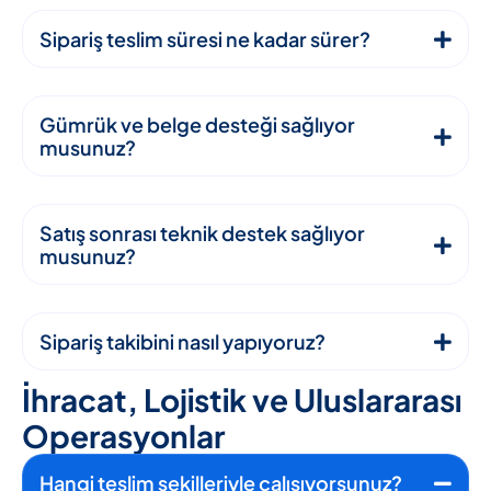
Sipariş teslim süresi ne kadar sürer?
Gümrük ve belge desteği sağlıyor
musunuz?
Satış sonrası teknik destek sağlıyor
musunuz?
Sipariş takibini nasıl yapıyoruz?
İ
h
r
a
c
a
t
,
L
o
j
i
s
t
i
k
v
e
U
l
u
s
l
a
r
a
r
a
s
ı
O
p
e
r
a
s
y
o
n
l
a
r
Hangi teslim şekilleriyle çalışıyorsunuz?