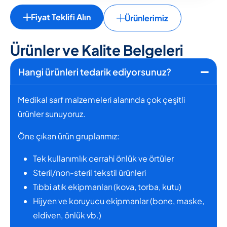
Fiyat Teklifi Alın
Ürünlerimiz
Ü
r
ü
n
l
e
r
v
e
K
a
l
i
t
e
B
e
l
g
e
l
e
r
i
Hangi ürünleri tedarik ediyorsunuz?
Medikal sarf malzemeleri alanında çok çeşitli
ürünler sunuyoruz.
Öne çıkan ürün gruplarımız:
Tek kullanımlık cerrahi önlük ve örtüler
Steril/non-steril tekstil ürünleri
Tıbbi atık ekipmanları (kova, torba, kutu)
Hijyen ve koruyucu ekipmanlar (bone, maske,
eldiven, önlük vb.)