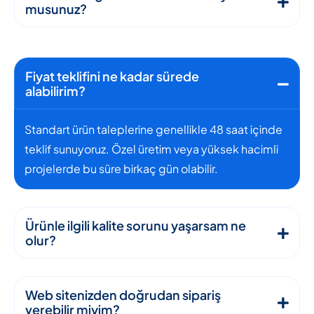
musunuz?
Fiyat teklifini ne kadar sürede
alabilirim?
Standart ürün taleplerine genellikle 48 saat içinde
teklif sunuyoruz. Özel üretim veya yüksek hacimli
projelerde bu süre birkaç gün olabilir.
Ürünle ilgili kalite sorunu yaşarsam ne
olur?
Web sitenizden doğrudan sipariş
verebilir miyim?