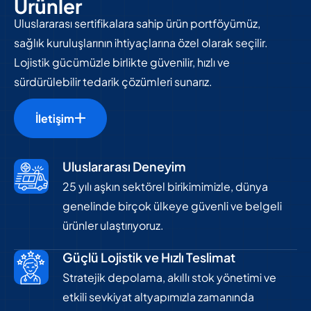
Ü
r
ü
n
l
e
r
Uluslararası sertifikalara sahip ürün portföyümüz,
sağlık kuruluşlarının ihtiyaçlarına özel olarak seçilir.
Lojistik gücümüzle birlikte güvenilir, hızlı ve
sürdürülebilir tedarik çözümleri sunarız.
İletişim
Uluslararası Deneyim
25 yılı aşkın sektörel birikimimizle, dünya
genelinde birçok ülkeye güvenli ve belgeli
ürünler ulaştırıyoruz.
Güçlü Lojistik ve Hızlı Teslimat
Stratejik depolama, akıllı stok yönetimi ve
etkili sevkiyat altyapımızla zamanında