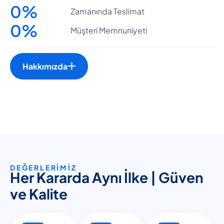
0
%
Zamanında Teslimat
0
%
Müşteri Memnuniyeti
0
+
Hakkımızda
yıllık sektörel
deneyim
DEĞERLERİMİZ
H
e
r
K
a
r
a
r
d
a
A
y
n
ı
İ
l
k
e
|
G
ü
v
e
n
v
e
K
a
l
i
t
e