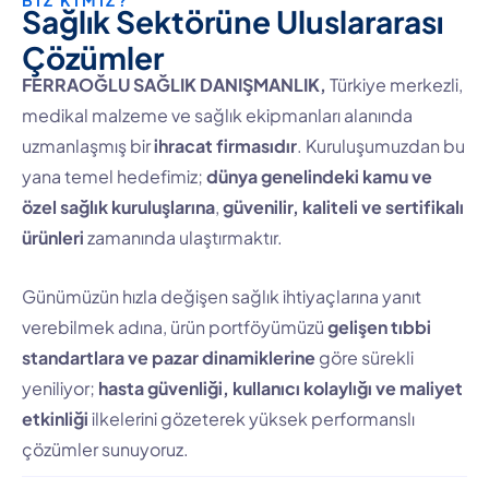
BİZ KİMİZ?
S
a
ğ
l
ı
k
S
e
k
t
ö
r
ü
n
e
U
l
u
s
l
a
r
a
r
a
s
ı
Ç
ö
z
ü
m
l
e
r
FERRAOĞLU SAĞLIK DANIŞMANLIK,
Türkiye merkezli,
medikal malzeme ve sağlık ekipmanları alanında
uzmanlaşmış bir
ihracat firmasıdır
. Kuruluşumuzdan bu
yana temel hedefimiz;
dünya genelindeki kamu ve
özel sağlık kuruluşlarına
,
güvenilir, kaliteli ve sertifikalı
ürünleri
zamanında ulaştırmaktır.
Günümüzün hızla değişen sağlık ihtiyaçlarına yanıt
verebilmek adına, ürün portföyümüzü
gelişen tıbbi
standartlara ve pazar dinamiklerine
göre sürekli
yeniliyor;
hasta güvenliği, kullanıcı kolaylığı ve maliyet
etkinliği
ilkelerini gözeterek yüksek performanslı
çözümler sunuyoruz.