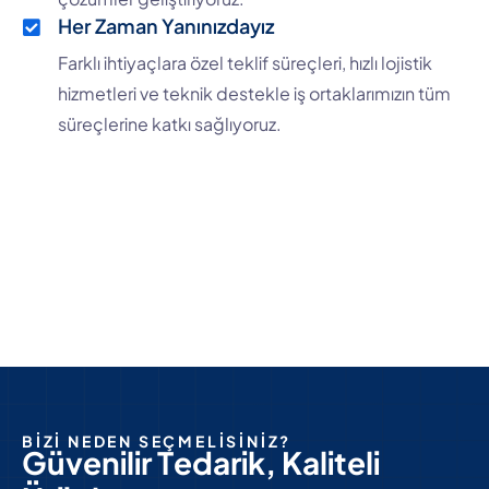
Her Zaman Yanınızdayız
Farklı ihtiyaçlara özel teklif süreçleri, hızlı lojistik
hizmetleri ve teknik destekle iş ortaklarımızın tüm
süreçlerine katkı sağlıyoruz.
BİZİ NEDEN SEÇMELİSİNİZ?
G
ü
v
e
n
i
l
i
r
T
e
d
a
r
i
k
,
K
a
l
i
t
e
l
i