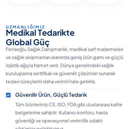
UZMANLIĞIMIZ
M
e
d
i
k
a
l
T
e
d
a
r
i
k
t
e
G
l
o
b
a
l
G
ü
ç
Ferraoğlu Sağlık Danışmanlık, medikal sarf malzemeleri
ve sağlık ekipmanları alanında geniş ürün gamı ve güçlü
lojistik ağıyla hizmet verir. Dünya genelindeki sağlık
kuruluşlarına sertifikalı ve güvenilir çözümler sunarak
tedavi süreçlerini daha verimli hale getiririz.
Güvenilir Ürün, Güçlü Tedarik
Tüm ürünlerimiz CE, ISO, FDA gibi uluslararası kalite
belgelerine sahiptir. Kullanıcı konforu, hasta
güvenliği ve operasyonel verimlilik odaklı
çözümler geliştiriyoruz.