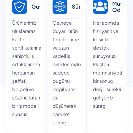
Müşteri
Güvenilirlik
Sürdürülebilirlik
Odaklılı
Ürünlerimiz
Çevreye
Her adımda
uluslararası
duyarlı ürün
hızlı yanıt ve
kalite
tercihlerimiz
kesintisiz
sertifikalarına
ve uzun
destek
sahiptir. İş
vadeli iş
sunuyoruz.
ortaklarımıza
birliklerimizle,
Müşteri
her zaman
sadece
memnuniyeti
şeffaf,
bugünü
bir sonuç
belgeli ve
değil yarını
değil, sürekli
sözünü tutan
da
gelişen bir
bir iş modeli
düşünerek
süreç.
sunarız.
hareket
ederiz.