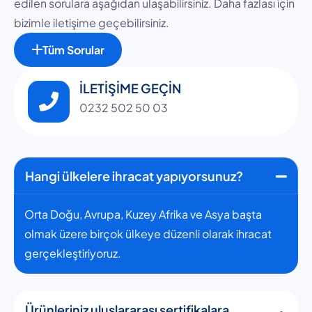
edilen sorulara aşağıdan ulaşabilirsiniz. Daha fazlası için
bizimle iletişime geçebilirsiniz.
Tüm Sorular
İLETİŞİME GEÇİN
0232 502 50 03
Hangi ülkelere ihracat yapıyorsunuz?
Orta Doğu, Avrupa, Kuzey Afrika ve Asya başta
olmak üzere birçok ülkeye düzenli olarak ihracat
gerçekleştiriyoruz.
Ürünleriniz uluslararası sertifikalara