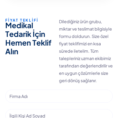
FİYAT TEKLİFİ
Dilediğiniz ürün grubu,
M
e
d
i
k
a
l
miktar ve teslimat bilgisiyle
T
e
d
a
r
i
k
İ
ç
i
n
formu doldurun. Size özel
H
e
m
e
n
T
e
k
l
i
f
fiyat teklifimizi en kısa
A
l
ı
n
sürede iletelim. Tüm
talepleriniz uzman ekibimiz
tarafından değerlendirilir ve
en uygun çözümlerle size
geri dönüş sağlanır.