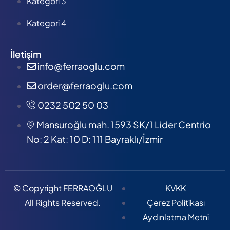
Kategori 3
Kategori 4
İletişim
info@ferraoglu.com
order@ferraoglu.com
0232 502 50 03
Mansuroğlu mah. 1593 SK/1 Lider Centrio
No: 2 Kat: 10 D: 111 Bayraklı/İzmir
© Copyright FERRAOĞLU
KVKK
All Rights Reserved.
Çerez Politikası
Aydınlatma Metni